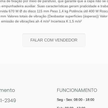
stema de fixação por meio de parafuso, que garante que a capa não s
punhadeira auxiliar. Suas características geram praticidade e traba
sorvida 670 W Ø do disco 115 mm Peso 1,4 kg Potência útil 400 W Ros
m Valores totais de vibração (Desbastar superfícies (ásperas)) Valor
de emissão de vibrações ah 4 m/s² Incerteza K 1,5 m/s²
FALAR COM VENDEDOR
imento
FUNCIONAMENTO
31-2349
Seg - Sex: 08:00 - 18:00