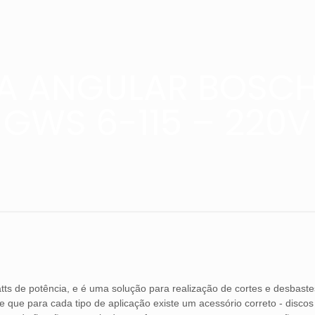
RA ANGULAR BOSCH
GWS 6-115 – 220V
s de potência, e é uma solução para realização de cortes e desbaste
ote que para cada tipo de aplicação existe um acessório correto - disc