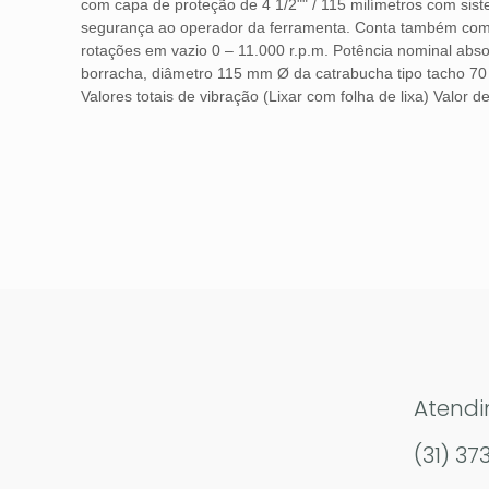
com capa de proteção de 4 1/2"" / 115 milímetros com si
segurança ao operador da ferramenta. Conta também com em
rotações em vazio 0 – 11.000 r.p.m. Potência nominal ab
borracha, diâmetro 115 mm Ø da catrabucha tipo tacho 70 m
Valores totais de vibração (Lixar com folha de lixa) Valor 
Atend
(31) 37